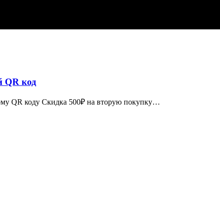
й QR код
ному QR коду Скидка 500₽ на вторую покупку…