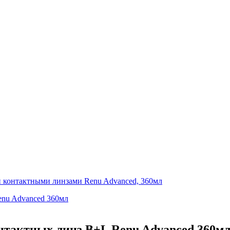
 контактными линзами Renu Advanced, 360мл
тактных линз B+L Renu Advanced 360м