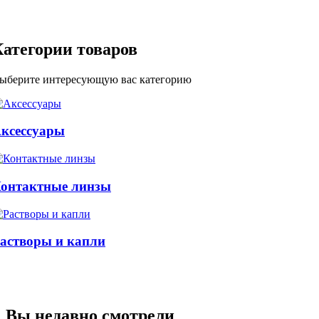
Категории товаров
ыберите интересующую вас категорию
ксессуары
онтактные линзы
астворы и капли
Вы недавно смотрели