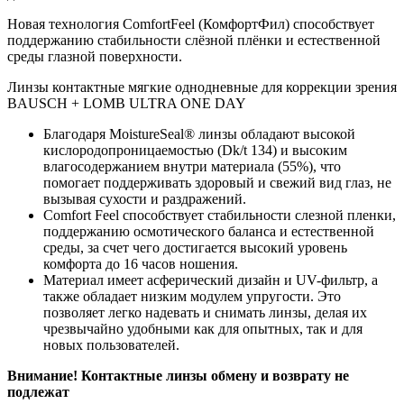
Новая технология ComfortFeel (КомфортФил) способствует
поддержанию стабильности слёзной плёнки и естественной
среды глазной поверхности.
Линзы контактные мягкие однодневные для коррекции зрения
BAUSCH + LOMB ULTRA ONE DAY
Благодаря MoistureSeal® линзы обладают высокой
кислородопроницаемостью (Dk/t 134) и высоким
влагосодержанием внутри материала (55%), что
помогает поддерживать здоровый и свежий вид глаз, не
вызывая сухости и раздражений.
Comfort Feel способствует стабильности слезной пленки,
поддержанию осмотического баланса и естественной
среды, за счет чего достигается высокий уровень
комфорта до 16 часов ношения.
Материал имеет асферический дизайн и UV-фильтр, а
также обладает низким модулем упругости. Это
позволяет легко надевать и снимать линзы, делая их
чрезвычайно удобными как для опытных, так и для
новых пользователей.
Внимание! Контактные линзы обмену и возврату не
подлежат