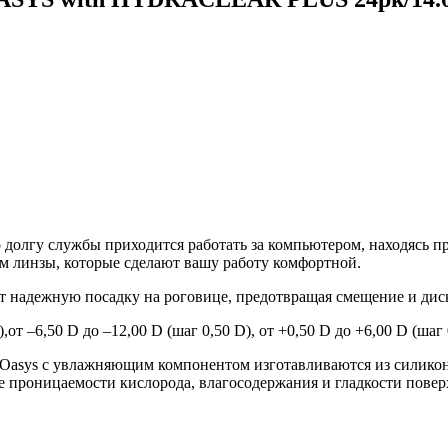
по долгу службы приходится работать за компьютером, находясь
ам линзы, которые сделают вашу работу комфортной.
ают надежную посадку на роговице, предотвращая смещение и д
т –6,50 D до –12,00 D (шаг 0,50 D), от +0,50 D до +6,00 D (шаг 0
asys с увлажняющим компонентом изготавливаются из силикон
 проницаемости кислорода, влагосодержания и гладкости повер