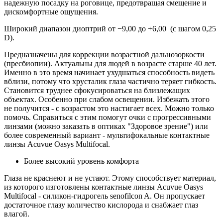
надежную посадку на роговице, предотвращая смещение и
дискомфортные ощущения.
Широкий диапазон диоптрий от −9,00 до +6,00 (с шагом 0,25
D).
Предназначены для коррекции возрастной дальнозоркости
(пресбиопии). Актуальны для людей в возрасте старше 40 лет.
Именно в это время начинает ухудшаться способность видеть
вблизи, потому что хрусталик глаза частично теряет гибкость.
Становится труднее сфокусироваться на близлежащих
объектах. Особенно при слабом освещении. Избежать этого
не получится - с возрастом это настигает всех. Можно только
помочь. Справиться с этим помогут очки с прогрессивными
линзами (можно заказать в оптиках "Здоровое зрение") или
более современный вариант - мультифокальные контактные
линзы Acuvue Oasys Multifocal.
Более высокий уровень комфорта
Глаза не краснеют и не устают. Этому способствует материал,
из которого изготовлены контактные линзы Acuvue Oasys
Multifocal - силикон-гидрогель senofilcon A. Он пропускает
достаточное глазу количество кислорода и снабжает глаз
влагой.