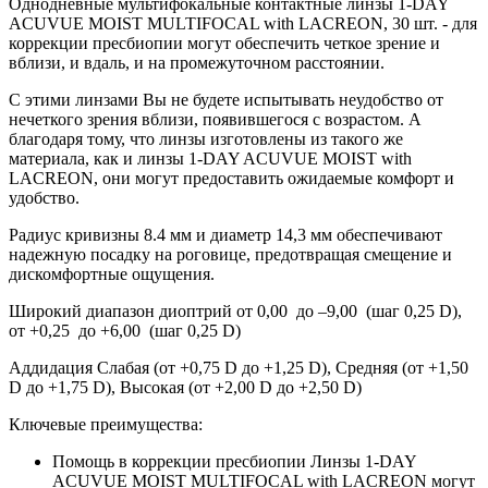
Однодневные мультифокальные контактные линзы 1-DAY
ACUVUE MOIST MULTIFOCAL with LACREON, 30 шт. - для
коррекции пресбиопии могут обеспечить четкое зрение и
вблизи, и вдаль, и на промежуточном расстоянии.
С этими линзами Вы не будете испытывать неудобство от
нечеткого зрения вблизи, появившегося с возрастом. А
благодаря тому, что линзы изготовлены из такого же
материала, как и линзы 1-DAY ACUVUE MOIST with
LACREON, они могут предоставить ожидаемые комфорт и
удобство.
Радиус кривизны 8.4 мм и диаметр 14,3 мм обеспечивают
надежную посадку на роговице, предотвращая смещение и
дискомфортные ощущения.
Широкий диапазон диоптрий от 0,00 до –9,00 (шаг 0,25 D),
от +0,25 до +6,00 (шаг 0,25 D)
Аддидация Слабая (от +0,75 D до +1,25 D), Средняя (от +1,50
D до +1,75 D), Высокая (от +2,00 D до +2,50 D)
Ключевые преимущества:
Помощь в коррекции пресбиопии Линзы 1-DAY
ACUVUE MOIST MULTIFOCAL with LACREON могут