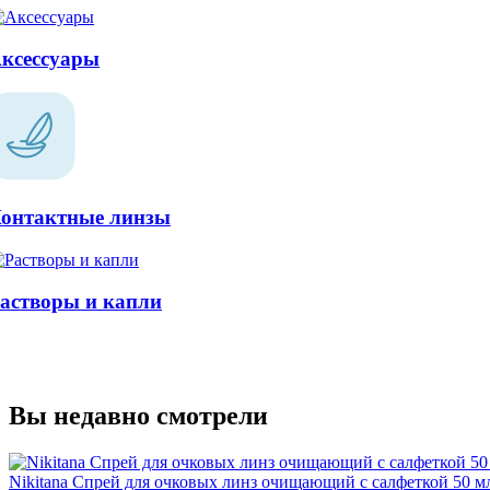
ксессуары
онтактные линзы
астворы и капли
Вы недавно смотрели
Nikitana Спрей для очковых линз очищающий с салфеткой 50 м